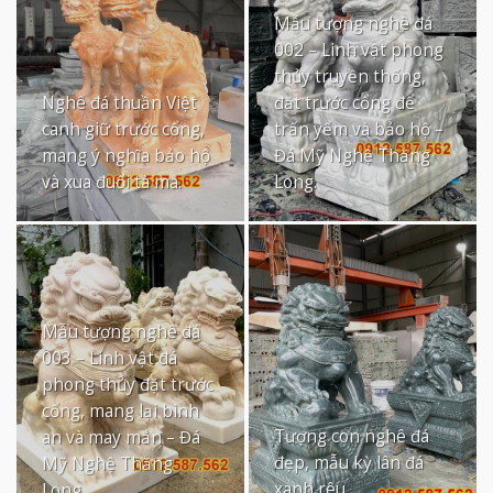
Mẫu tượng nghê đá
002 – Linh vật phong
thủy truyền thống,
Nghê đá thuần Việt
đặt trước cổng để
canh giữ trước cổng,
trấn yểm và bảo hộ –
mang ý nghĩa bảo hộ
Đá Mỹ Nghệ Thăng
và xua đuổi tà ma.
Long.
Mẫu tượng nghê đá
003 – Linh vật đá
phong thủy đặt trước
cổng, mang lại bình
Tượng con nghê đá
an và may mắn – Đá
đẹp, mẫu kỳ lân đá
Mỹ Nghệ Thăng
xanh rêu
Long.