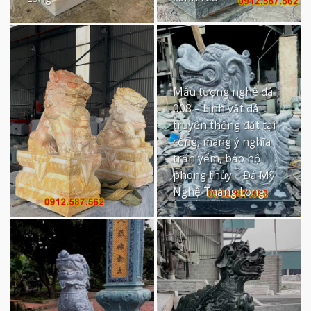
Mẫu tượng nghê đá
008 – Linh vật đá
truyền thống đặt tại
cổng, mang ý nghĩa
trấn yểm, bảo hộ
phong thủy – Đá Mỹ
Nghệ Thăng Long.