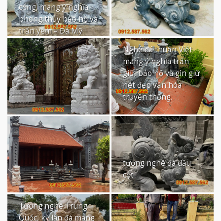
cổng, mang ý nghĩa
phong thủy bảo hộ và
trấn yểm – Đá Mỹ
Nghệ Thăng Long.
Nghê đá thuần Việt
mang ý nghĩa trấn
giữ, bảo hộ và gìn giữ
nét đẹp văn hóa
truyền thống.
tượng nghê đá đầu
cột
Tượng nghê Trung
Quốc, kỳ lân đá mang