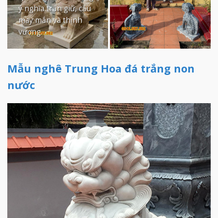
ý nghĩa trấn giữ, cầu
may mắn và thịnh
vượng.
Mẫu nghê Trung Hoa đá trắng non
nước