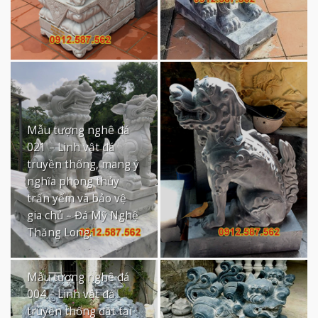
Mẫu tượng nghê đá
021 – Linh vật đá
truyền thống, mang ý
nghĩa phong thủy
trấn yểm và bảo vệ
gia chủ – Đá Mỹ Nghệ
Thăng Long.
Mẫu tượng nghê đá
004 – Linh vật đá
truyền thống đặt tại