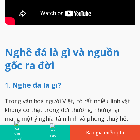
Nghê đá là gì và nguồn
gốc ra đời
1. Nghê đá là gì?
Trong văn hoá người Việt, có rất nhiều linh vật
không có thật trong đời thường, nhưng lại
mang một ý nghĩa tâm linh và phong thuỷ hết
sức đặc biệt, như Tỳ Hưu, Thiềm Thừ, Kỳ Lân và
Báo giá miễn phí
Nghê.