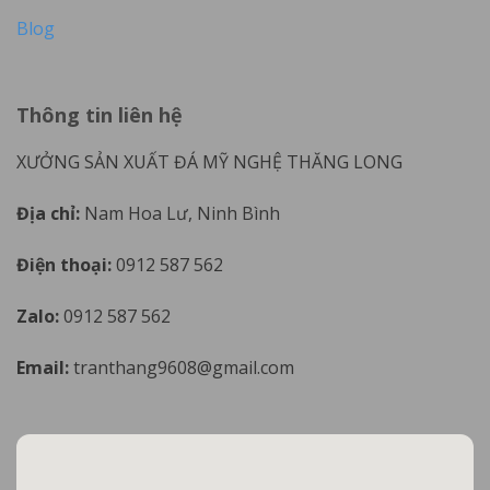
Blog
Thông tin liên hệ
XƯỞNG SẢN XUẤT ĐÁ MỸ NGHỆ THĂNG LONG
Địa chỉ:
Nam Hoa Lư, Ninh Bình
Điện thoại:
0912 587 562
Zalo:
0912 587 562
Email:
tranthang9608@gmail.com