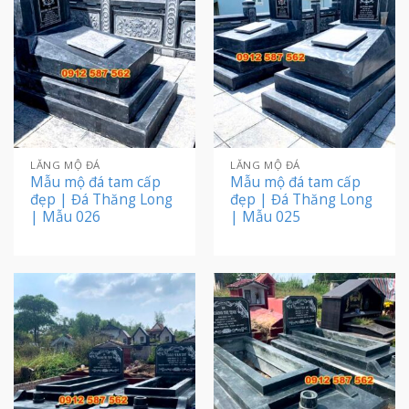
LĂNG MỘ ĐÁ
LĂNG MỘ ĐÁ
Mẫu mộ đá tam cấp
Mẫu mộ đá tam cấp
đẹp | Đá Thăng Long
đẹp | Đá Thăng Long
| Mẫu 026
| Mẫu 025