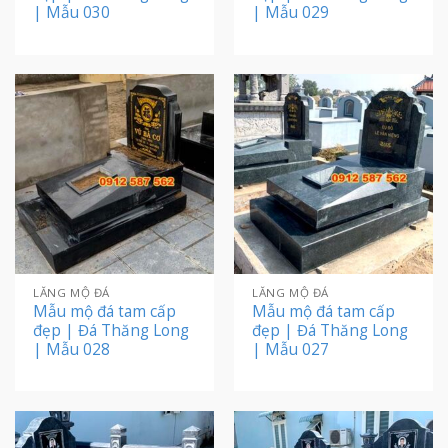
| Mẫu 030
| Mẫu 029
LĂNG MỘ ĐÁ
LĂNG MỘ ĐÁ
Mẫu mộ đá tam cấp
Mẫu mộ đá tam cấp
đẹp | Đá Thăng Long
đẹp | Đá Thăng Long
| Mẫu 028
| Mẫu 027