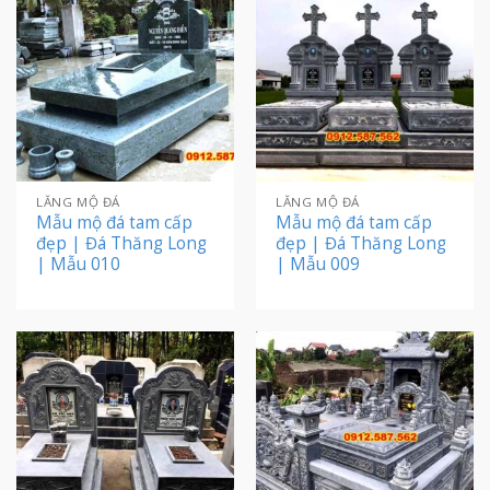
LĂNG MỘ ĐÁ
LĂNG MỘ ĐÁ
Mẫu mộ đá tam cấp
Mẫu mộ đá tam cấp
đẹp | Đá Thăng Long
đẹp | Đá Thăng Long
| Mẫu 010
| Mẫu 009