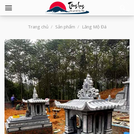
Tìm
kiếm:
Trang chủ
/
Sản phẩm
/
Lăng Mộ Đá