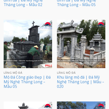
đình đá | Đá Mỹ Nghệ
đình đá | Đá Mỹ Nghệ
Thăng Long – Mẫu 02
Thăng Long – Mẫu 05
LĂNG MỘ ĐÁ
LĂNG MỘ ĐÁ
Mộ Đá Công giáo Đẹp | Đá
Khu lăng mộ đá | Đá Mỹ
Mỹ Nghệ Thăng Long –
Nghệ Thăng Long | Mẫu –
Mẫu 05
020