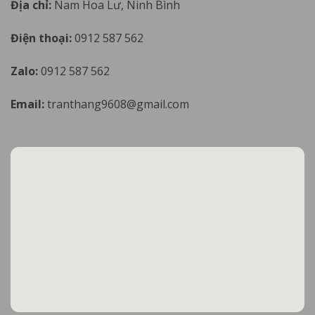
Địa chỉ:
Nam Hoa Lư, Ninh Bình
Điện thoại:
0912 587 562
Zalo:
0912 587 562
Email:
tranthang9608@gmail.com