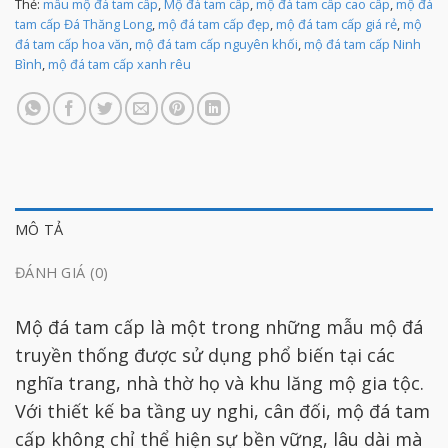
Thẻ:
mẫu mộ đá tam cấp
,
Mộ đá tam cấp
,
mộ đá tam cấp cao cấp
,
mộ đá
tam cấp Đá Thăng Long
,
mộ đá tam cấp đẹp
,
mộ đá tam cấp giá rẻ
,
mộ
đá tam cấp hoa văn
,
mộ đá tam cấp nguyên khối
,
mộ đá tam cấp Ninh
Bình
,
mộ đá tam cấp xanh rêu
MÔ TẢ
ĐÁNH GIÁ (0)
Mộ đá tam cấp là một trong những mẫu mộ đá
truyền thống được sử dụng phổ biến tại các
nghĩa trang, nhà thờ họ và khu lăng mộ gia tộc.
Với thiết kế ba tầng uy nghi, cân đối, mộ đá tam
cấp không chỉ thể hiện sự bền vững, lâu dài mà