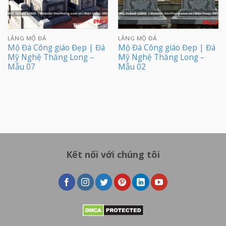
LĂNG MỘ ĐÁ
LĂNG MỘ ĐÁ
Mộ Đá Công giáo Đẹp | Đá
Mộ Đá Công giáo Đẹp | Đá
Mỹ Nghệ Thăng Long –
Mỹ Nghệ Thăng Long –
Mẫu 07
Mẫu 02
Kết nối với chúng tôi