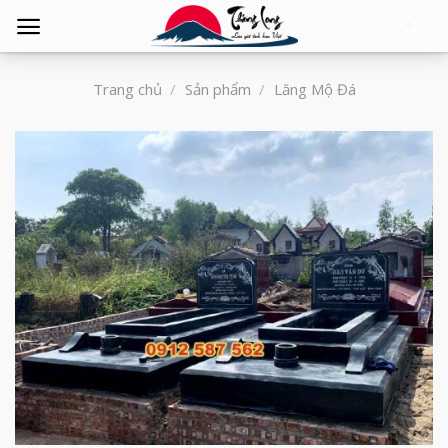
Tìm
kiếm:
Trang chủ
/
Sản phẩm
/
Lăng Mộ Đá