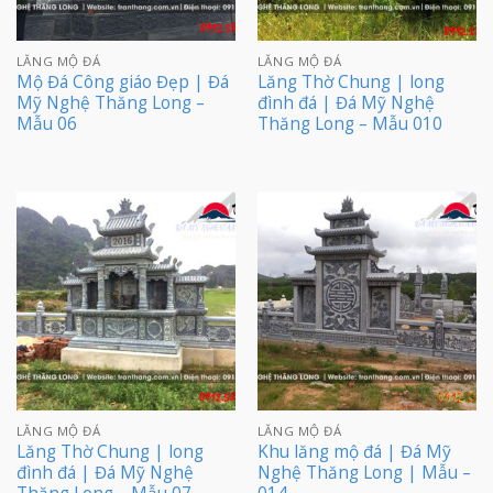
LĂNG MỘ ĐÁ
LĂNG MỘ ĐÁ
Mộ Đá Công giáo Đẹp | Đá
Lăng Thờ Chung | long
Mỹ Nghệ Thăng Long –
đình đá | Đá Mỹ Nghệ
Mẫu 06
Thăng Long – Mẫu 010
LĂNG MỘ ĐÁ
LĂNG MỘ ĐÁ
Lăng Thờ Chung | long
Khu lăng mộ đá | Đá Mỹ
đình đá | Đá Mỹ Nghệ
Nghệ Thăng Long | Mẫu –