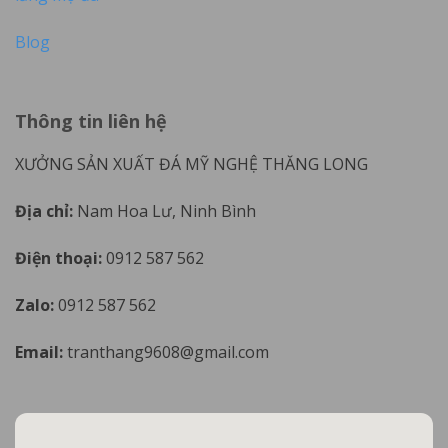
Blog
Thông tin liên hệ
XƯỞNG SẢN XUẤT ĐÁ MỸ NGHỆ THĂNG LONG
Địa chỉ:
Nam Hoa Lư, Ninh Bình
Điện thoại:
0912 587 562
Zalo:
0912 587 562
Email:
tranthang9608@gmail.com