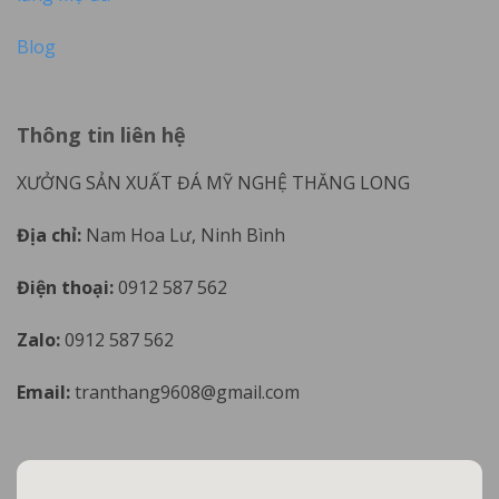
Blog
Thông tin liên hệ
XƯỞNG SẢN XUẤT ĐÁ MỸ NGHỆ THĂNG LONG
Địa chỉ:
Nam Hoa Lư, Ninh Bình
Điện thoại:
0912 587 562
Zalo:
0912 587 562
Email:
tranthang9608@gmail.com