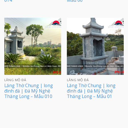
014
Mẫu 06
LĂNG MỘ ĐÁ
LĂNG MỘ ĐÁ
Lăng Thờ Chung | long
Lăng Thờ Chung | long
đình đá | Đá Mỹ Nghệ
đình đá | Đá Mỹ Nghệ
Thăng Long – Mẫu 010
Thăng Long – Mẫu 01