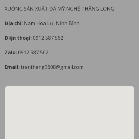
XƯỞNG SẢN XUẤT ĐÁ MỸ NGHỆ THĂNG LONG
Địa chỉ:
Nam Hoa Lư, Ninh Bình
Điện thoại:
0912 587 562
Zalo:
0912 587 562
Email:
tranthang9608@gmail.com