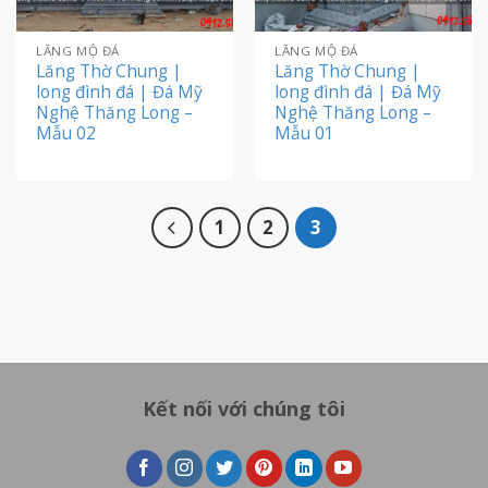
LĂNG MỘ ĐÁ
LĂNG MỘ ĐÁ
Lăng Thờ Chung |
Lăng Thờ Chung |
long đình đá | Đá Mỹ
long đình đá | Đá Mỹ
Nghệ Thăng Long –
Nghệ Thăng Long –
Mẫu 02
Mẫu 01
1
2
3
Kết nối với chúng tôi