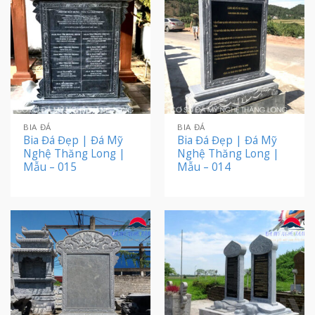
BIA ĐÁ
BIA ĐÁ
Bia Đá Đẹp | Đá Mỹ
Bia Đá Đẹp | Đá Mỹ
Nghệ Thăng Long |
Nghệ Thăng Long |
Mẫu – 015
Mẫu – 014