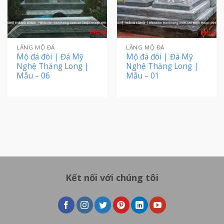
LĂNG MỘ ĐÁ
LĂNG MỘ ĐÁ
Mộ đá đôi | Đá Mỹ
Mộ đá đôi | Đá Mỹ
Nghệ Thăng Long |
Nghệ Thăng Long |
Mẫu – 06
Mẫu – 01
Kết nối với chúng tôi