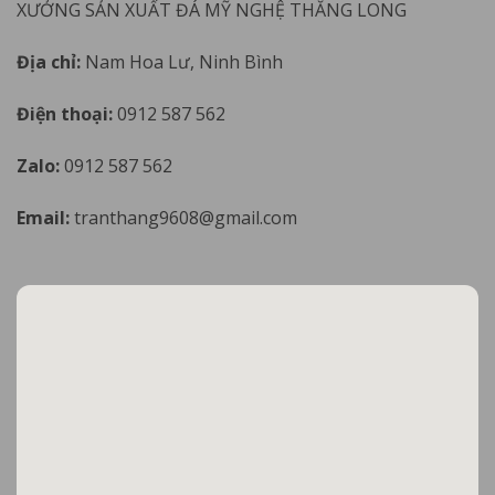
XƯỞNG SẢN XUẤT ĐÁ MỸ NGHỆ THĂNG LONG
Địa chỉ:
Nam Hoa Lư, Ninh Bình
Điện thoại:
0912 587 562
Zalo:
0912 587 562
Email:
tranthang9608@gmail.com