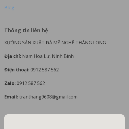
Blog
Thông tin liên hệ
XƯỞNG SẢN XUẤT ĐÁ MỸ NGHỆ THĂNG LONG
Địa chỉ:
Nam Hoa Lư, Ninh Bình
Điện thoại:
0912 587 562
Zalo:
0912 587 562
Email:
tranthang9608@gmail.com