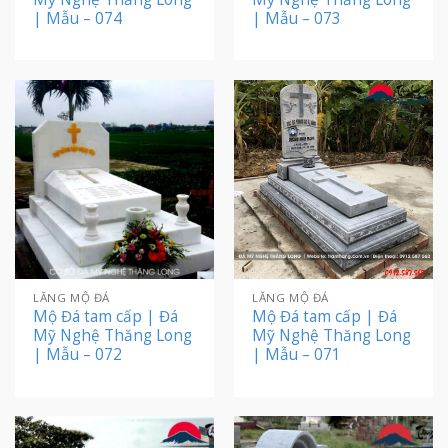
| Mẫu – 074
| Mẫu – 073
LĂNG MỘ ĐÁ
LĂNG MỘ ĐÁ
Mộ Đá tam cấp | Đá
Mộ Đá tam cấp | Đá
Mỹ Nghệ Thăng Long
Mỹ Nghệ Thăng Long
| Mẫu – 072
| Mẫu – 071