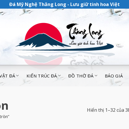
Đá Mỹ Nghệ Thăng Long - Lưu giữ tinh hoa Việt
 VẬT ĐÁ
KIẾN TRÚC ĐÁ
ĐỒ THỜ ĐÁ
BÁO GIÁ
òn
Hiển thị 1–32 của 3
tròn”