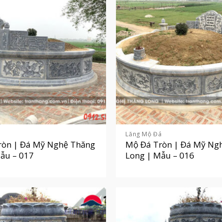
á
Lăng Mộ Đá
ròn | Đá Mỹ Nghệ Thăng
Mộ Đá Tròn | Đá Mỹ Ng
ẫu – 017
Long | Mẫu – 016