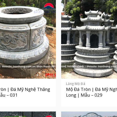
á
Lăng Mộ Đá
ròn | Đá Mỹ Nghệ Thăng
Mộ Đá Tròn | Đá Mỹ Ng
ẫu – 031
Long | Mẫu – 029