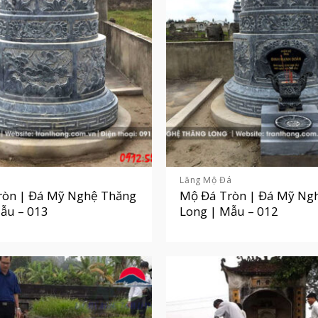
á
Lăng Mộ Đá
ròn | Đá Mỹ Nghệ Thăng
Mộ Đá Tròn | Đá Mỹ Ng
ẫu – 013
Long | Mẫu – 012