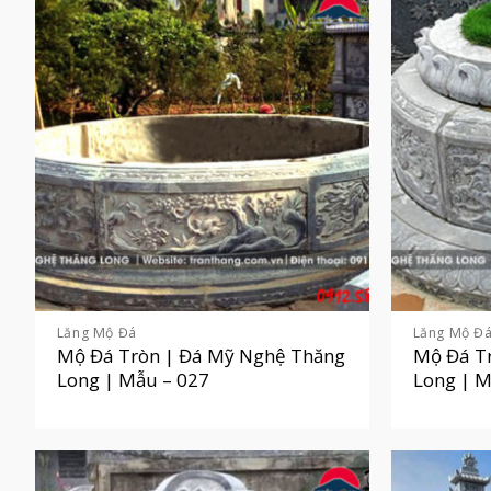
Lăng Mộ Đá
Lăng Mộ Đ
Mộ Đá Tròn | Đá Mỹ Nghệ Thăng
Mộ Đá T
Long | Mẫu – 027
Long | M