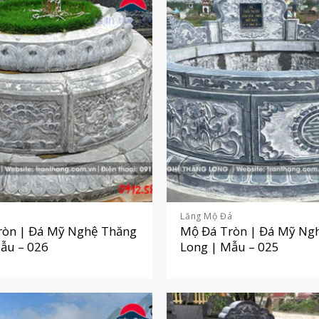
á
Lăng Mộ Đá
ròn | Đá Mỹ Nghệ Thăng
Mộ Đá Tròn | Đá Mỹ Ng
ẫu – 026
Long | Mẫu – 025