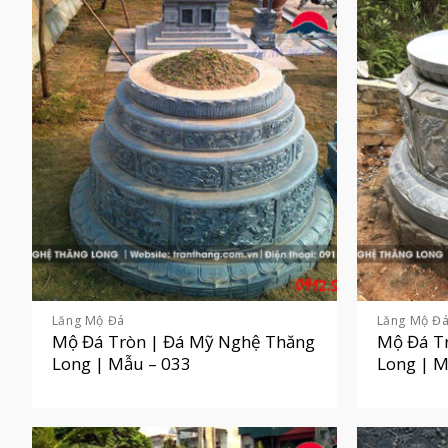
Lăng Mộ Đá
Lăng Mộ Đ
Mộ Đá Tròn | Đá Mỹ Nghệ Thăng
Mộ Đá T
Long | Mẫu – 033
Long | M