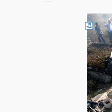
18
Th6