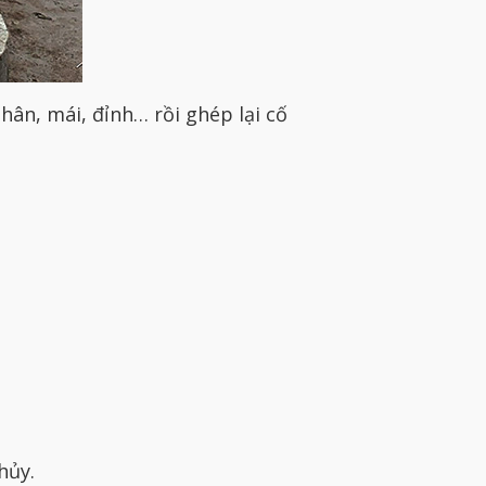
hân, mái, đỉnh… rồi ghép lại cố
hủy.