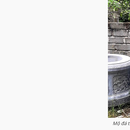
Mộ đá t