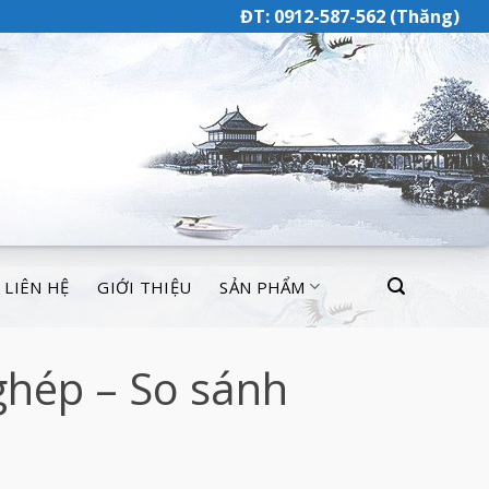
ĐT: 0912-587-562 (Thăng)
LIÊN HỆ
GIỚI THIỆU
SẢN PHẨM
ghép – So sánh