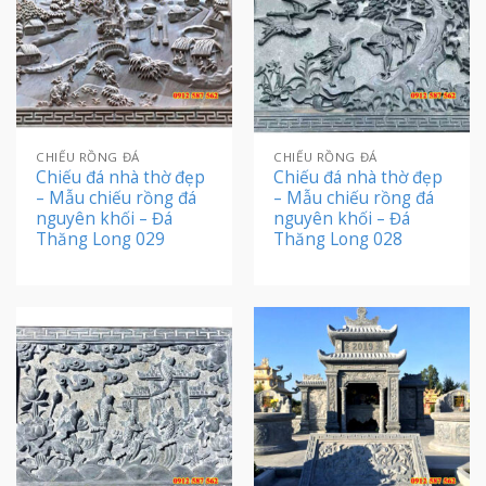
CHIẾU RỒNG ĐÁ
CHIẾU RỒNG ĐÁ
Chiếu đá nhà thờ đẹp
Chiếu đá nhà thờ đẹp
– Mẫu chiếu rồng đá
– Mẫu chiếu rồng đá
nguyên khối – Đá
nguyên khối – Đá
Thăng Long 029
Thăng Long 028