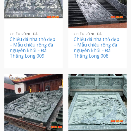
CHIẾU RỒNG ĐÁ
CHIẾU RỒNG ĐÁ
Chiếu đá nhà thờ đẹp
Chiếu đá nhà thờ đẹp
– Mẫu chiếu rồng đá
– Mẫu chiếu rồng đá
nguyên khối – Đá
nguyên khối – Đá
Thăng Long 009
Thăng Long 008