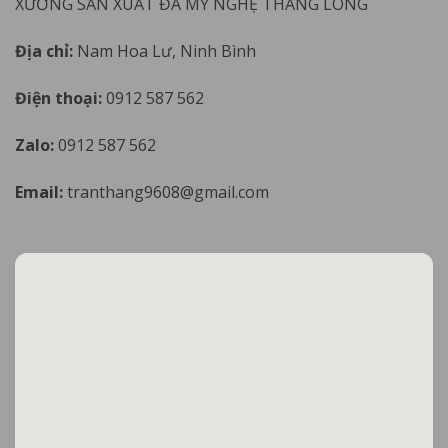
XƯỞNG SẢN XUẤT ĐÁ MỸ NGHỆ THĂNG LONG
Địa chỉ:
Nam Hoa Lư, Ninh Bình
Điện thoại:
0912 587 562
Zalo:
0912 587 562
Email:
tranthang9608@gmail.com