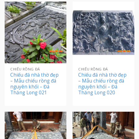
CHIẾU RỒNG ĐÁ
CHIẾU RỒNG ĐÁ
Chiếu đá nhà thờ đẹp
Chiếu đá nhà thờ đẹp
– Mẫu chiếu rồng đá
– Mẫu chiếu rồng đá
nguyên khối – Đá
nguyên khối – Đá
Thăng Long 021
Thăng Long 020