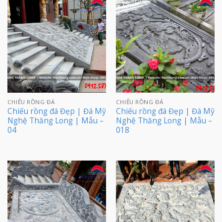
CHIẾU RỒNG ĐÁ
CHIẾU RỒNG ĐÁ
Chiếu rồng đá Đẹp | Đá Mỹ
Chiếu rồng đá Đẹp | Đá Mỹ
Nghệ Thăng Long | Mẫu –
Nghệ Thăng Long | Mẫu –
04
018