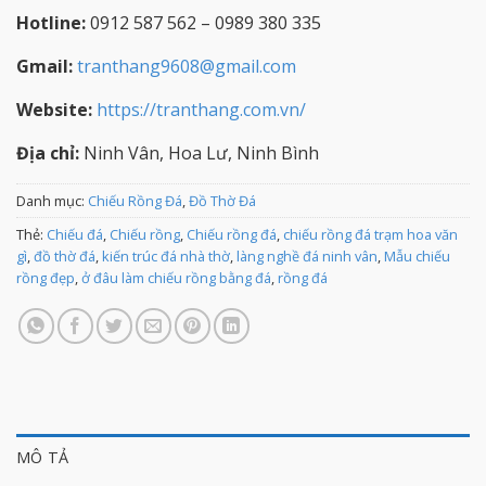
Hotline:
0912 587 562 – 0989 380 335
Gmail:
tranthang9608@gmail.com
Website:
https://tranthang.com.vn/
Địa chỉ:
Ninh Vân, Hoa Lư, Ninh Bình
Danh mục:
Chiếu Rồng Đá
,
Đồ Thờ Đá
Thẻ:
Chiếu đá
,
Chiếu rồng
,
Chiếu rồng đá
,
chiếu rồng đá trạm hoa văn
gì
,
đồ thờ đá
,
kiến trúc đá nhà thờ
,
làng nghề đá ninh vân
,
Mẫu chiếu
rồng đẹp
,
ở đâu làm chiếu rồng bằng đá
,
rồng đá
MÔ TẢ