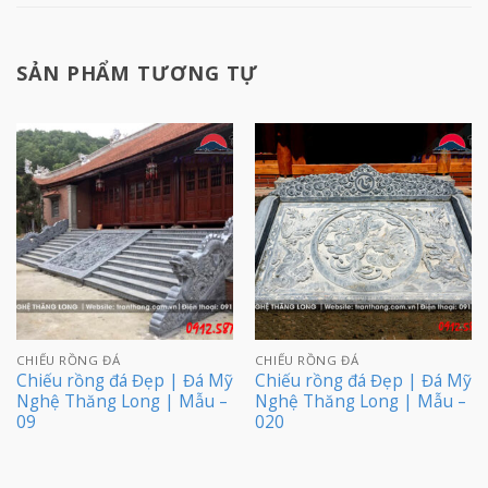
SẢN PHẨM TƯƠNG TỰ
CHIẾU RỒNG ĐÁ
CHIẾU RỒNG ĐÁ
Chiếu rồng đá Đẹp | Đá Mỹ
Chiếu rồng đá Đẹp | Đá Mỹ
Nghệ Thăng Long | Mẫu –
Nghệ Thăng Long | Mẫu –
09
020