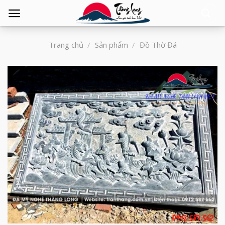
Tìm
kiếm:
Trang chủ
/
Sản phẩm
/
Đồ Thờ Đá