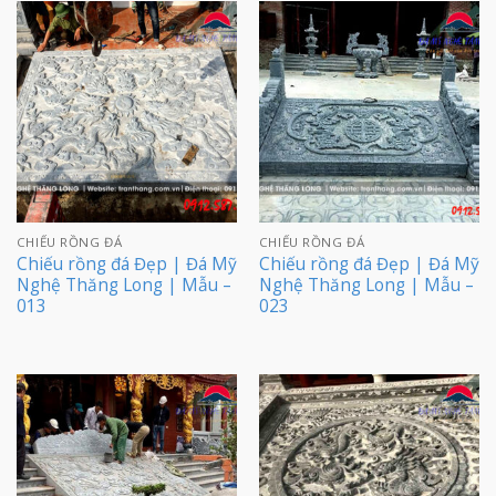
CHIẾU RỒNG ĐÁ
CHIẾU RỒNG ĐÁ
Chiếu rồng đá Đẹp | Đá Mỹ
Chiếu rồng đá Đẹp | Đá Mỹ
Nghệ Thăng Long | Mẫu –
Nghệ Thăng Long | Mẫu –
013
023