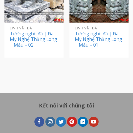
LINH VẬT ĐÁ
LINH VẬT ĐÁ
Tượng nghê đá | Đá
Tượng nghê đá | Đá
Mỹ Nghệ Thăng Long
Mỹ Nghệ Thăng Long
| Mẫu – 02
| Mẫu – 01
Kết nối với chúng tôi