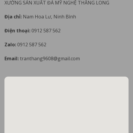
XƯỞNG SẢN XUẤT ĐÁ MỸ NGHỆ THĂNG LONG
Địa chỉ:
Nam Hoa Lư, Ninh Bình
Điện thoại:
0912 587 562
Zalo:
0912 587 562
Email:
tranthang9608@gmail.com