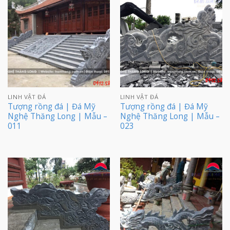
LINH VẬT ĐÁ
LINH VẬT ĐÁ
Tượng rồng đá | Đá Mỹ
Tượng rồng đá | Đá Mỹ
Nghệ Thăng Long | Mẫu –
Nghệ Thăng Long | Mẫu –
011
023