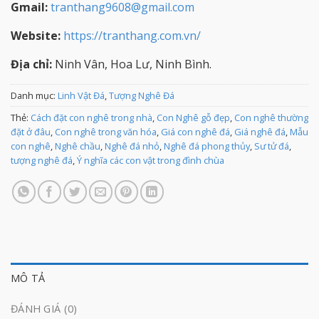
Gmail:
tranthang9608@gmail.com
Website:
https://tranthang.com.vn/
Địa chỉ:
Ninh Vân, Hoa Lư, Ninh Bình.
Danh mục:
Linh Vật Đá
,
Tượng Nghê Đá
Thẻ:
Cách đặt con nghê trong nhà
,
Con Nghê gỗ đẹp
,
Con nghê thường
đặt ở đâu
,
Con nghê trong văn hóa
,
Giá con nghê đá
,
Giá nghê đá
,
Mẫu
con nghê
,
Nghê chầu
,
Nghê đá nhỏ
,
Nghê đá phong thủy
,
Sư tử đá
,
tượng nghê đá
,
Ý nghĩa các con vật trong đình chùa
MÔ TẢ
ĐÁNH GIÁ (0)