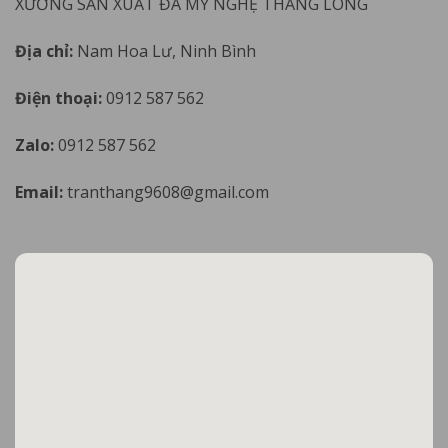
XƯỞNG SẢN XUẤT ĐÁ MỸ NGHỆ THĂNG LONG
Địa chỉ:
Nam Hoa Lư, Ninh Bình
Điện thoại:
0912 587 562
Zalo:
0912 587 562
Email:
tranthang9608@gmail.com