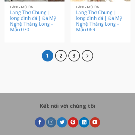
LĂNG MỘ ĐÁ
LĂNG MỘ ĐÁ
Lăng Thờ Chung |
Lăng Thờ Chung |
long đình đá | Đá Mỹ
long đình đá | Đá Mỹ
Nghệ Thăng Long –
Nghệ Thăng Long –
Mẫu 070
Mẫu 069
1
2
3
Kết nối với chúng tôi