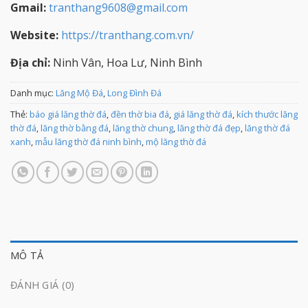
Gmail:
tranthang9608@gmail.com
Website:
https://tranthang.com.vn/
Địa chỉ:
Ninh Vân, Hoa Lư, Ninh Bình
Danh mục:
Lăng Mộ Đá
,
Long Đình Đá
Thẻ:
báo giá lăng thờ đá
,
đền thờ bia đá
,
giá lăng thờ đá
,
kích thước lăng
thờ đá
,
lăng thờ bằng đá
,
lăng thờ chung
,
lăng thờ đá đẹp
,
lăng thờ đá
xanh
,
mẫu lăng thờ đá ninh bình
,
mộ lăng thờ đá
MÔ TẢ
ĐÁNH GIÁ (0)