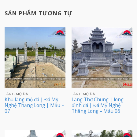
SẢN PHẨM TƯƠNG TỰ
LĂNG MỘ ĐÁ
LĂNG MỘ ĐÁ
Khu lăng mộ đá | Đá Mỹ
Lăng Thờ Chung | long
Nghệ Thăng Long | Mẫu –
đình đá | Đá Mỹ Nghệ
07
Thăng Long – Mẫu 06