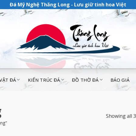
Đá Mỹ Nghệ Thăng Long - Lưu giữ tinh hoa Việt
 VẬT ĐÁ
KIẾN TRÚC ĐÁ
ĐỒ THỜ ĐÁ
BÁO GIÁ
g
Showing all 3
ắng”