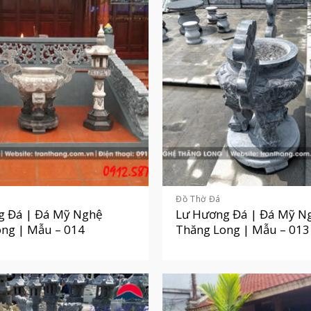
Đồ Thờ Đá
g Đá | Đá Mỹ Nghệ
Lư Hương Đá | Đá Mỹ N
ng | Mẫu – 014
Thăng Long | Mẫu – 013