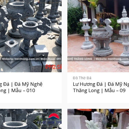
Đồ Thờ Đá
g Đá | Đá Mỹ Nghệ
Lư Hương Đá | Đá Mỹ N
ng | Mẫu – 010
Thăng Long | Mẫu – 09