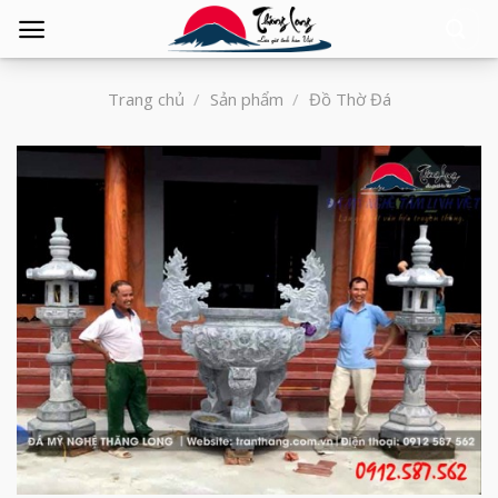
Tìm
kiếm:
Trang chủ
/
Sản phẩm
/
Đồ Thờ Đá