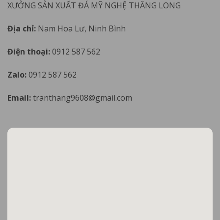
XƯỞNG SẢN XUẤT ĐÁ MỸ NGHỆ THĂNG LONG
Địa chỉ:
Nam Hoa Lư, Ninh Bình
Điện thoại:
0912 587 562
Zalo:
0912 587 562
Email:
tranthang9608@gmail.com