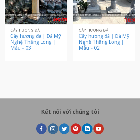
CÂY HƯƠNG ĐÁ
CÂY HƯƠNG ĐÁ
Cây hương đá | Đá Mỹ
Cây hương đá | Đá Mỹ
Nghệ Thăng Long |
Nghệ Thăng Long |
Mẫu – 03
Mẫu – 02
Kết nối với chúng tôi