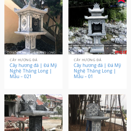
CÂY HƯƠNG ĐÁ
CÂY HƯƠNG ĐÁ
Cây hương đá | Đá Mỹ
Cây hương đá | Đá Mỹ
Nghệ Thăng Long |
Nghệ Thăng Long |
Mẫu – 021
Mẫu – 01