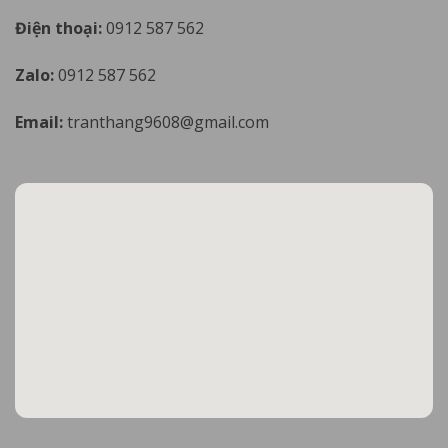
Điện thoại:
0912 587 562
Zalo:
0912 587 562
Email:
tranthang9608@gmail.com