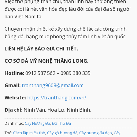
Việc thờ phụng thần chủ, thần linh hay thờ ông thiên
được coi là nét văn hóa đẹp lâu đời của đại đa số người
dân Việt Nam ta.
Chuyên nhận thiết kế xây dựng chế tác các công trình
bằng đá, hạng mục phong thủy tâm linh việt àn quốc.
LIÊN HỆ LẤY BÁO GIÁ CHI TIẾT.
CƠ SỞ ĐÁ MỸ NGHỆ THĂNG LONG
.
Hotline:
0912 587 562 – 0989 380 335
Gmail:
tranthang9608@gmail.com
Website:
https://tranthang.com.vn/
Địa chỉ:
Ninh Vân, Hoa Lư, Ninh Bình.
Danh mục:
Cây Hương Đá
,
Đồ Thờ Đá
Thẻ:
Cách lập miếu thờ
,
Cây gỗ hương đá
,
Cây hương đá đẹp
,
Cây