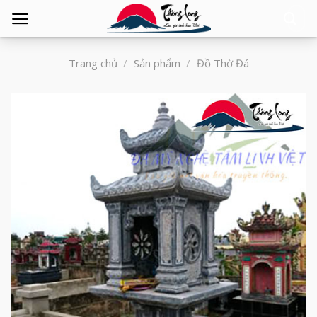
Tìm
kiếm:
Trang chủ
/
Sản phẩm
/
Đồ Thờ Đá