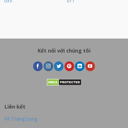
035
017
Kết nối với chúng tôi
Liên kết
Về Thăng Long