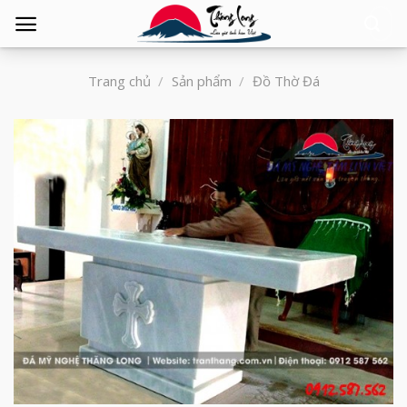
Tìm
kiếm:
Trang chủ
/
Sản phẩm
/
Đồ Thờ Đá