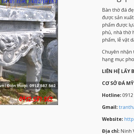
Bàn thờ đá đẹ
được sản xuất
phẩm được lựa 
phủ, nhà thờ 
phẩm, lễ vật dâ
Chuyên nhận t
hạng mục phon
LIÊN HỆ LẤY 
CƠ SỞ ĐÁ M
Hotline:
0912
Gmail:
trant
Website:
http
Địa chỉ:
Ninh V