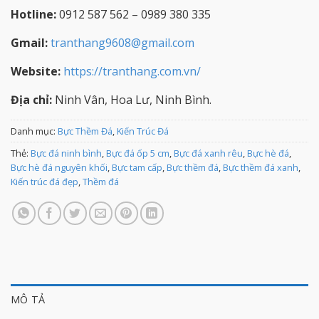
Hotline:
0912 587 562 – 0989 380 335
Gmail:
tranthang9608@gmail.com
Website:
https://tranthang.com.vn/
Địa chỉ:
Ninh Vân, Hoa Lư, Ninh Bình.
Danh mục:
Bực Thềm Đá
,
Kiến Trúc Đá
Thẻ:
Bực đá ninh bình
,
Bực đá ốp 5 cm
,
Bực đá xanh rêu
,
Bực hè đá
,
Bực hè đá nguyên khối
,
Bực tam cấp
,
Bực thềm đá
,
Bực thềm đá xanh
,
Kiến trúc đá đẹp
,
Thềm đá
MÔ TẢ