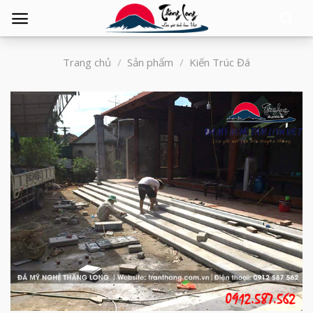
Tìm
kiếm:
Trang chủ
/
Sản phẩm
/
Kiến Trúc Đá