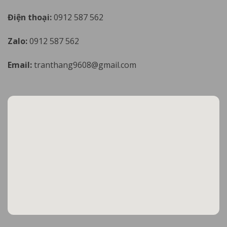
Điện thoại:
0912 587 562
Zalo:
0912 587 562
Email:
tranthang9608@gmail.com