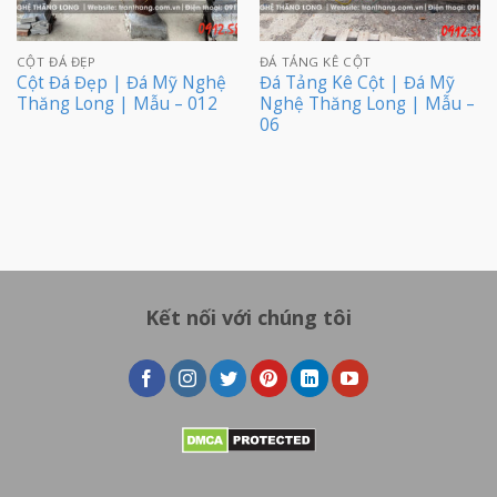
CỘT ĐÁ ĐẸP
ĐÁ TẢNG KÊ CỘT
Cột Đá Đẹp | Đá Mỹ Nghệ
Đá Tảng Kê Cột | Đá Mỹ
Thăng Long | Mẫu – 012
Nghệ Thăng Long | Mẫu –
06
Kết nối với chúng tôi