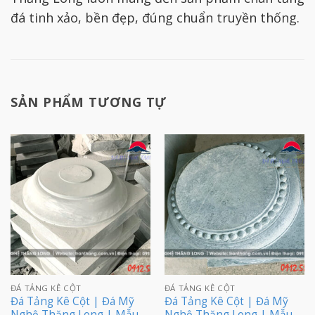
đá tinh xảo, bền đẹp, đúng chuẩn truyền thống.
SẢN PHẨM TƯƠNG TỰ
ĐÁ TẢNG KÊ CỘT
ĐÁ TẢNG KÊ CỘT
Đá Tảng Kê Cột | Đá Mỹ
Đá Tảng Kê Cột | Đá Mỹ
Nghệ Thăng Long | Mẫu –
Nghệ Thăng Long | Mẫu –