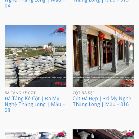
04
ĐÁ TẢNG KÊ CỘT
CỘT ĐÁ ĐẸP
Đá Tảng Kê Cột | Đá Mỹ
Cột Đá Đẹp | Đá Mỹ Nghệ
Nghệ Thăng Long | Mẫu –
Thăng Long | Mẫu – 016
08