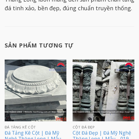
đá tinh xảo, bền đẹp, đúng chuẩn truyền thống.
SẢN PHẨM TƯƠNG TỰ
ĐÁ TẢNG KÊ CỘT
CỘT ĐÁ ĐẸP
Đá Tảng Kê Cột | Đá Mỹ
Cột Đá Đẹp | Đá Mỹ Nghệ
Nghệ Thăng Long | Mẫu –
Thăng Long | Mẫu – 019