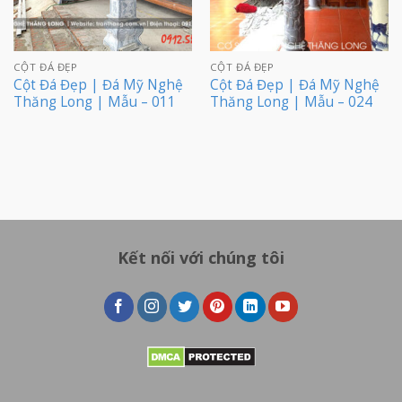
CỘT ĐÁ ĐẸP
CỘT ĐÁ ĐẸP
Cột Đá Đẹp | Đá Mỹ Nghệ
Cột Đá Đẹp | Đá Mỹ Nghệ
Thăng Long | Mẫu – 011
Thăng Long | Mẫu – 024
Kết nối với chúng tôi