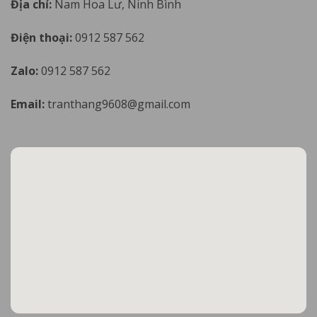
Địa chỉ:
Nam Hoa Lư, Ninh Bình
Điện thoại:
0912 587 562
Zalo:
0912 587 562
Email:
tranthang9608@gmail.com