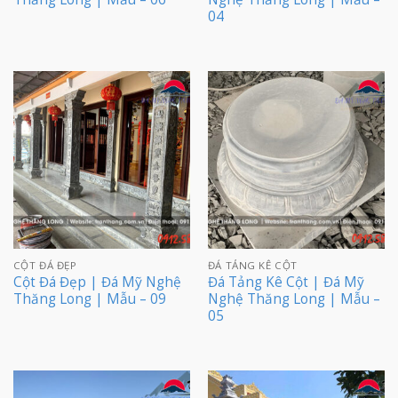
04
CỘT ĐÁ ĐẸP
ĐÁ TẢNG KÊ CỘT
Cột Đá Đẹp | Đá Mỹ Nghệ
Đá Tảng Kê Cột | Đá Mỹ
Thăng Long | Mẫu – 09
Nghệ Thăng Long | Mẫu –
05