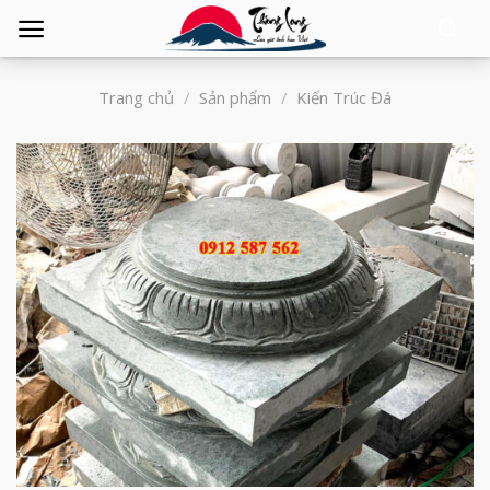
Tìm
kiếm:
Trang chủ
/
Sản phẩm
/
Kiến Trúc Đá