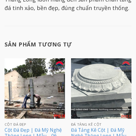
đá tinh xảo, bền đẹp, đúng chuẩn truyền thống.
SẢN PHẨM TƯƠNG TỰ
CỘT ĐÁ ĐẸP
ĐÁ TẢNG KÊ CỘT
Cột Đá Đẹp | Đá Mỹ Nghệ
Đá Tảng Kê Cột | Đá Mỹ
Thăng Long | Mẫu – 06
Nghệ Thăng Long | Mẫu –