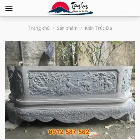
Tìm
kiếm:
Trang chủ
/
Sản phẩm
/
Kiến Trúc Đá