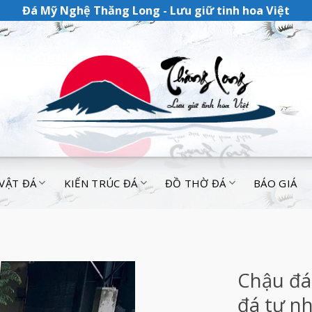
Đá Mỹ Nghệ Thăng Long - Lưu giữ tinh hoa Việt
 VẬT ĐÁ
KIẾN TRÚC ĐÁ
ĐỒ THỜ ĐÁ
BÁO GIÁ
Chậu đá
đá tự n