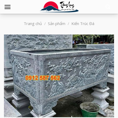
Tìm
kiếm:
Trang chủ
/
Sản phẩm
/
Kiến Trúc Đá