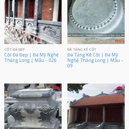
CỘT ĐÁ ĐẸP
ĐÁ TẢNG KÊ CỘT
Cột Đá Đẹp | Đá Mỹ Nghệ
Đá Tảng Kê Cột | Đá Mỹ
Thăng Long | Mẫu – 026
Nghệ Thăng Long | Mẫu –
09