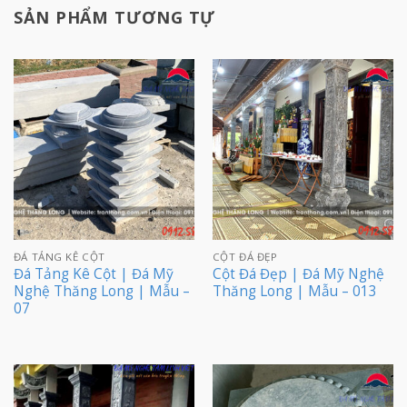
SẢN PHẨM TƯƠNG TỰ
ĐÁ TẢNG KÊ CỘT
CỘT ĐÁ ĐẸP
Đá Tảng Kê Cột | Đá Mỹ
Cột Đá Đẹp | Đá Mỹ Nghệ
Nghệ Thăng Long | Mẫu –
Thăng Long | Mẫu – 013
07