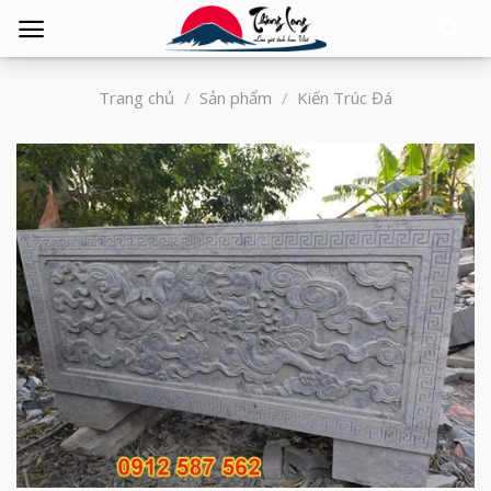
Tìm
kiếm:
Trang chủ
/
Sản phẩm
/
Kiến Trúc Đá