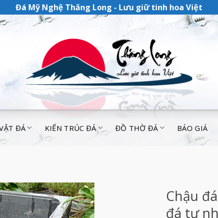
Đá Mỹ Nghệ Thăng Long - Lưu giữ tinh hoa Việt
 VẬT ĐÁ
KIẾN TRÚC ĐÁ
ĐỒ THỜ ĐÁ
BÁO GIÁ
Chậu đá
đá tự n