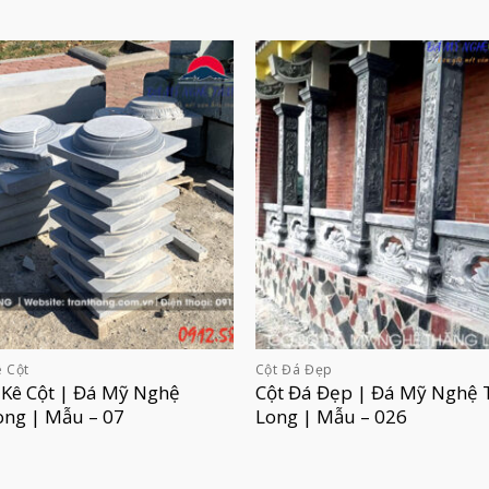
 Cột
Cột Đá Đẹp
 Kê Cột | Đá Mỹ Nghệ
Cột Đá Đẹp | Đá Mỹ Nghệ 
ong | Mẫu – 07
Long | Mẫu – 026