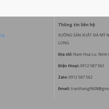
Thông tin liên hệ
ong
XƯỞNG SẢN XUẤT ĐÁ MỸ 
LONG
Địa chỉ:
Nam Hoa Lư, Ninh 
Điện thoại:
0912 587 562
Zalo:
0912 587 562
Email:
tranthang9608@gma