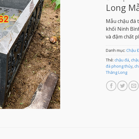
Long Mẫ
Mẫu chậu đá t
khối Ninh Bìn
và đậm chất p
Danh mục:
Chậu Đ
Thẻ:
chậu đá
,
chậu
đá phong thủy
,
ch
Thăng Long