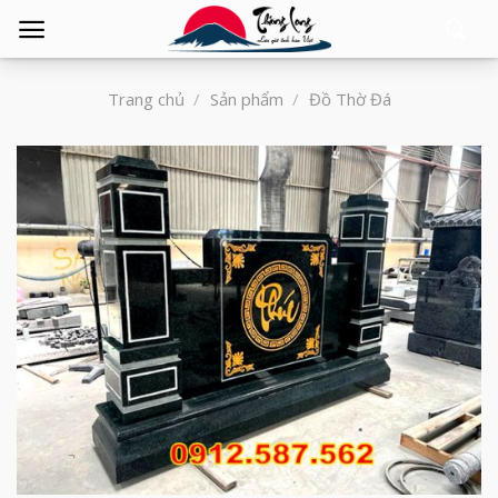
Tìm
kiếm:
Trang chủ
/
Sản phẩm
/
Đồ Thờ Đá