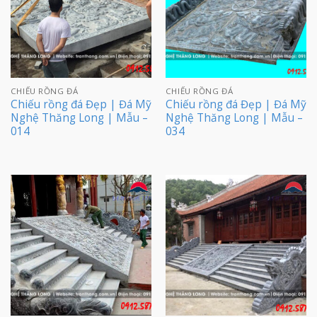
CHIẾU RỒNG ĐÁ
CHIẾU RỒNG ĐÁ
Chiếu rồng đá Đẹp | Đá Mỹ
Chiếu rồng đá Đẹp | Đá Mỹ
Nghệ Thăng Long | Mẫu –
Nghệ Thăng Long | Mẫu –
014
034