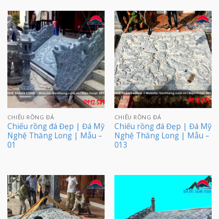
CHIẾU RỒNG ĐÁ
CHIẾU RỒNG ĐÁ
Chiếu rồng đá Đẹp | Đá Mỹ
Chiếu rồng đá Đẹp | Đá Mỹ
Nghệ Thăng Long | Mẫu –
Nghệ Thăng Long | Mẫu –
01
013