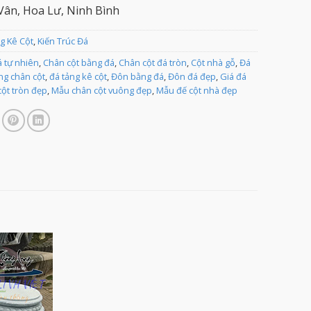
ân, Hoa Lư, Ninh Bình
g Kê Cột
,
Kiến Trúc Đá
á tự nhiên
,
Chân cột bằng đá
,
Chân cột đá tròn
,
Cột nhà gỗ
,
Đá
ng chân cột
,
đá tảng kê cột
,
Đôn bằng đá
,
Đôn đá đẹp
,
Giá đá
ột tròn đẹp
,
Mẫu chân cột vuông đẹp
,
Mẫu đế cột nhà đẹp