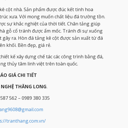
kê cột nhà. Sản phẩm được đúc kết tinh hoa
 trúc xưa. Với mong muốn chất liệu đá trường tồn.
c sự khắc nghiệt của thời tiết. Chân tảng giúp
hà gỗ cổ tránh được ẩm mốc. Tránh đi sự xuống
ết gây ra. Hòn đá tảng kê cột được sản xuất từ đá
n khối. Bền đẹp, giá rẻ.
hiết kế xây dựng chế tác các công trình bằng đá,
g thủy tâm linh việt trên toàn quốc.
BÁO GIÁ CHI TIẾT
Ỹ NGHỆ THĂNG LONG
.
 587 562 – 0989 380 335
hang9608@gmail.com
s://tranthang.com.vn/