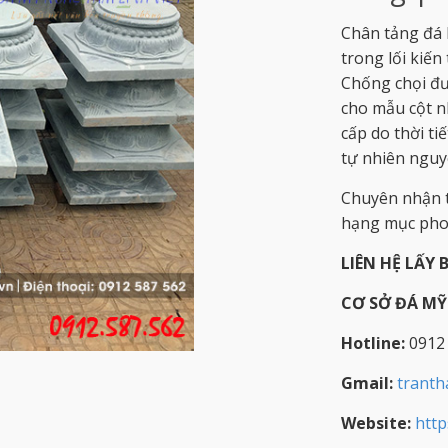
Chân tảng đá 
trong lối kiến
Chống chọi đượ
cho mẫu cột n
cấp do thời ti
tự nhiên nguyê
Chuyên nhận t
hạng mục phon
LIÊN HỆ LẤY 
CƠ SỞ ĐÁ M
Hotline:
0912
Gmail:
trant
Website:
http