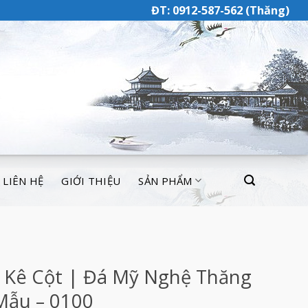
ĐT: 0912-587-562 (Thăng)
LIÊN HỆ
GIỚI THIỆU
SẢN PHẨM
 Kê Cột | Đá Mỹ Nghệ Thăng
Mẫu – 0100