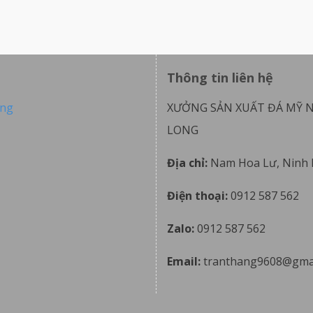
Thông tin liên hệ
ong
XƯỞNG SẢN XUẤT ĐÁ MỸ 
LONG
Địa chỉ:
Nam Hoa Lư, Ninh 
Điện thoại:
0912 587 562
Zalo:
0912 587 562
Email:
tranthang9608@gma