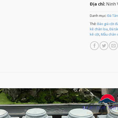
Địa chỉ:
Ninh V
Danh mục:
Đá Tản
Thẻ:
Báo giá cột đ
kê chân loa
,
Đá tả
kê cột
,
Mẫu chân c