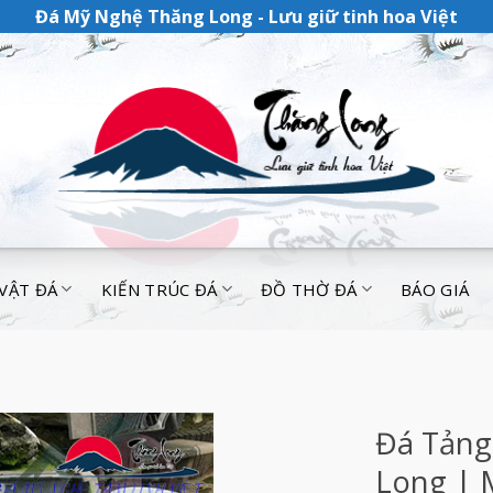
Đá Mỹ Nghệ Thăng Long - Lưu giữ tinh hoa Việt
 VẬT ĐÁ
KIẾN TRÚC ĐÁ
ĐỒ THỜ ĐÁ
BÁO GIÁ
Đá Tảng
Long | 