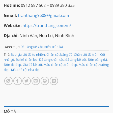
Hotline:
0912 587 562 – 0989 380 335
Gmail:
tranthang9608@gmail.com
Website:
https://tranthang.com.vn/
Địa chỉ:
Ninh Vân, Hoa Lư, Ninh Bình
Danh mục:
Đá Tảng Kê Cột
,
Kiến Trúc Đá
Thẻ:
Báo giá cột đá tự nhiên
,
Chân cột bằng đá
,
Chân cột đá tròn
,
Cột
nhà gỗ
,
Đá kê chân loa
,
Đá tảng chân cột
,
đá tảng kê cột
,
Đôn bằng đá
,
Đôn đá đẹp
,
Giá đá kê cột
,
Mẫu chân cột tròn đẹp
,
Mẫu chân cột vuông
đẹp
,
Mẫu đế cột nhà đẹp
MÔ TẢ