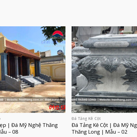
p
Đá Tảng Kê Cột
Đẹp | Đá Mỹ Nghệ Thăng
Đá Tảng Kê Cột | Đá Mỹ N
Mẫu – 08
Thăng Long | Mẫu – 02