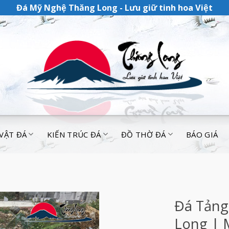
Đá Mỹ Nghệ Thăng Long - Lưu giữ tinh hoa Việt
 VẬT ĐÁ
KIẾN TRÚC ĐÁ
ĐỒ THỜ ĐÁ
BÁO GIÁ
Đá Tảng
Long | 