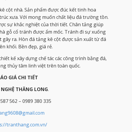
kê cột nhà. Sản phẩm được đúc kết tinh hoa
 trúc xưa. Với mong muốn chất liệu đá trường tồn.
c sự khắc nghiệt của thời tiết. Chân tảng giúp
hà gỗ cổ tránh được ẩm mốc. Tránh đi sự xuống
ết gây ra. Hòn đá tảng kê cột được sản xuất từ đá
n khối. Bền đẹp, giá rẻ.
hiết kế xây dựng chế tác các công trình bằng đá,
g thủy tâm linh việt trên toàn quốc.
BÁO GIÁ CHI TIẾT
Ỹ NGHỆ THĂNG LONG
.
 587 562 – 0989 380 335
hang9608@gmail.com
s://tranthang.com.vn/