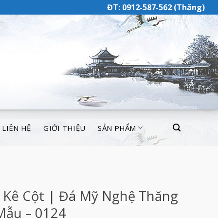
ĐT: 0912-587-562 (Thăng)
LIÊN HỆ
GIỚI THIỆU
SẢN PHẨM
 Kê Cột | Đá Mỹ Nghệ Thăng
Mẫu – 0124