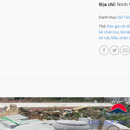
Địa chỉ:
Ninh V
Danh mục:
Đá Tản
Thẻ:
Báo giá cột đ
kê chân loa
,
Đá tả
kê cột
,
Mẫu chân c