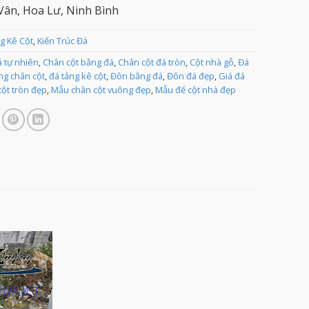
ân, Hoa Lư, Ninh Bình
g Kê Cột
,
Kiến Trúc Đá
á tự nhiên
,
Chân cột bằng đá
,
Chân cột đá tròn
,
Cột nhà gỗ
,
Đá
ng chân cột
,
đá tảng kê cột
,
Đôn bằng đá
,
Đôn đá đẹp
,
Giá đá
ột tròn đẹp
,
Mẫu chân cột vuông đẹp
,
Mẫu đế cột nhà đẹp