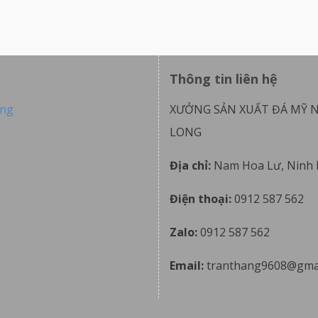
Thông tin liên hệ
ong
XƯỞNG SẢN XUẤT ĐÁ MỸ 
LONG
Địa chỉ:
Nam Hoa Lư, Ninh 
Điện thoại:
0912 587 562
Zalo:
0912 587 562
Email:
tranthang9608@gma