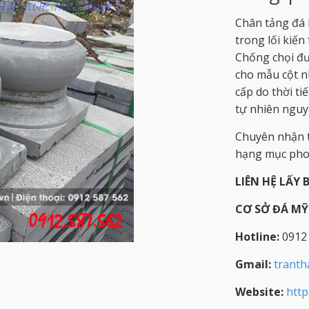
Chân tảng đá 
trong lối kiến
Chống chọi đượ
cho mẫu cột n
cấp do thời ti
tự nhiên nguyê
Chuyên nhận t
hạng mục phon
LIÊN HỆ LẤY 
CƠ SỞ ĐÁ M
Hotline:
0912
Gmail:
trant
Website:
http