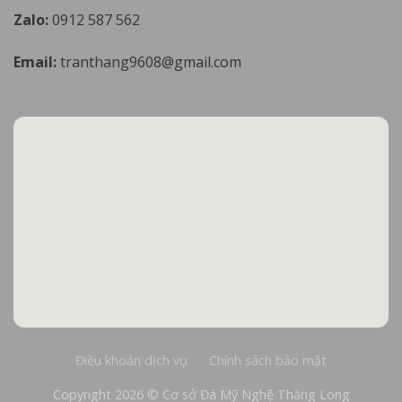
Zalo:
0912 587 562
Email:
tranthang9608@gmail.com
Điều khoản dịch vụ
Chính sách bảo mật
Báo giá miễn phí
Copyright 2026 © Cơ sở Đá Mỹ Nghệ Thăng Long
Gọi ngay
Zalo