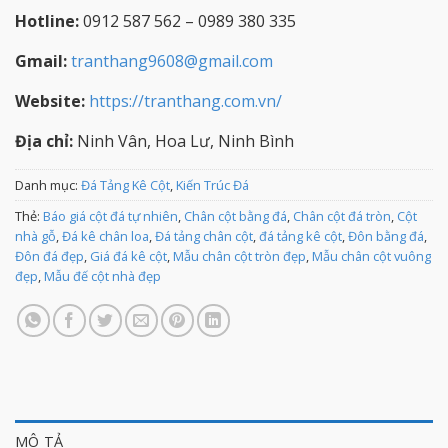
Hotline:
0912 587 562 – 0989 380 335
Gmail:
tranthang9608@gmail.com
Website:
https://tranthang.com.vn/
Địa chỉ:
Ninh Vân, Hoa Lư, Ninh Bình
Danh mục:
Đá Tảng Kê Cột
,
Kiến Trúc Đá
Thẻ:
Báo giá cột đá tự nhiên
,
Chân cột bằng đá
,
Chân cột đá tròn
,
Cột
nhà gỗ
,
Đá kê chân loa
,
Đá tảng chân cột
,
đá tảng kê cột
,
Đôn bằng đá
,
Đôn đá đẹp
,
Giá đá kê cột
,
Mẫu chân cột tròn đẹp
,
Mẫu chân cột vuông
đẹp
,
Mẫu đế cột nhà đẹp
MÔ TẢ