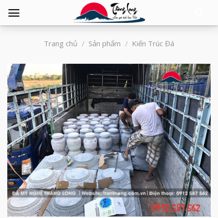
Tìm
kiếm:
Trang chủ
/
Sản phẩm
/
Kiến Trúc Đá