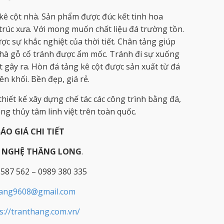
kê cột nhà. Sản phẩm được đúc kết tinh hoa
 trúc xưa. Với mong muốn chất liệu đá trường tồn.
c sự khắc nghiệt của thời tiết. Chân tảng giúp
hà gỗ cổ tránh được ẩm mốc. Tránh đi sự xuống
ết gây ra. Hòn đá tảng kê cột được sản xuất từ đá
n khối. Bền đẹp, giá rẻ.
hiết kế xây dựng chế tác các công trình bằng đá,
g thủy tâm linh việt trên toàn quốc.
BÁO GIÁ CHI TIẾT
Ỹ NGHỆ THĂNG LONG
.
 587 562 – 0989 380 335
hang9608@gmail.com
s://tranthang.com.vn/