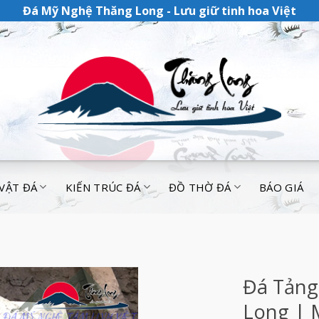
Đá Mỹ Nghệ Thăng Long - Lưu giữ tinh hoa Việt
 VẬT ĐÁ
KIẾN TRÚC ĐÁ
ĐỒ THỜ ĐÁ
BÁO GIÁ
Đá Tảng
Long | 