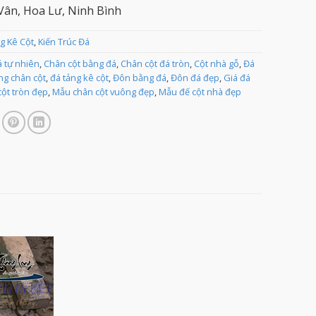
ân, Hoa Lư, Ninh Bình
g Kê Cột
,
Kiến Trúc Đá
á tự nhiên
,
Chân cột bằng đá
,
Chân cột đá tròn
,
Cột nhà gỗ
,
Đá
ng chân cột
,
đá tảng kê cột
,
Đôn bằng đá
,
Đôn đá đẹp
,
Giá đá
ột tròn đẹp
,
Mẫu chân cột vuông đẹp
,
Mẫu đế cột nhà đẹp