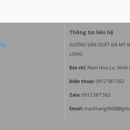
Thông tin liên hệ
ong
XƯỞNG SẢN XUẤT ĐÁ MỸ 
LONG
Địa chỉ:
Nam Hoa Lư, Ninh 
Điện thoại:
0912 587 562
Zalo:
0912 587 562
Email:
tranthang9608@gma