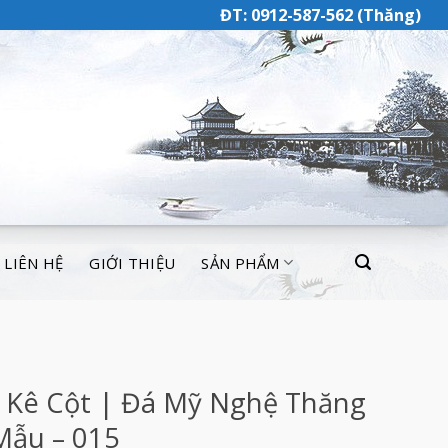
ĐT: 0912-587-562 (Thăng)
LIÊN HỆ
GIỚI THIỆU
SẢN PHẨM
 Kê Cột | Đá Mỹ Nghệ Thăng
Mẫu – 015