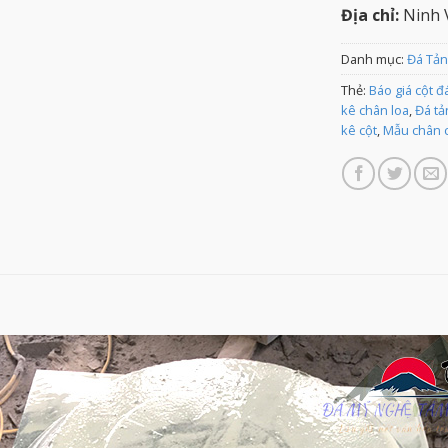
Địa chỉ:
Ninh V
Danh mục:
Đá Tản
Thẻ:
Báo giá cột đ
kê chân loa
,
Đá tả
kê cột
,
Mẫu chân c