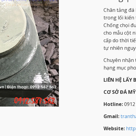
Chân tảng đá 
trong lối kiến
Chống chọi đượ
cho mẫu cột n
cấp do thời ti
tự nhiên nguyê
Chuyên nhận t
hạng mục phon
LIÊN HỆ LẤY 
CƠ SỞ ĐÁ M
Hotline:
0912
Gmail:
trant
Website:
http