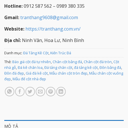
Hotline:
0912 587 562 – 0989 380 335
Gmail:
tranthang9608@gmail.com
Website:
https://tranthang.com.vn/
Địa chỉ:
Ninh Vân, Hoa Lư, Ninh Bình
Danh mục:
Đá Tảng Kê Cột
,
Kiến Trúc Đá
Thẻ:
Báo giá cột đá tự nhiên
,
Chân cột bằng đá
,
Chân cột đá tròn
,
Cột
nhà gỗ
,
Đá kê chân loa
,
Đá tảng chân cột
,
đá tảng kê cột
,
Đôn bằng đá
,
Đôn đá đẹp
,
Giá đá kê cột
,
Mẫu chân cột tròn đẹp
,
Mẫu chân cột vuông
đẹp
,
Mẫu đế cột nhà đẹp
MÔ TẢ