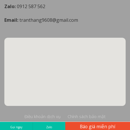
Zalo:
0912 587 562
Email:
tranthang9608@gmail.com
Điều khoản dịch vụ
Chính sách bảo mật
Báo giá miễn phí
Copyright 2026 © Cơ sở Đá Mỹ Nghệ Thăng Long