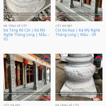
ĐÁ TẢNG KÊ CỘT
CỘT ĐÁ ĐẸP
Đá Tảng Kê Cột | Đá Mỹ
Cột Đá Đẹp | Đá Mỹ Nghệ
Nghệ Thăng Long | Mẫu –
Thăng Long | Mẫu – 09
05
CỘT ĐÁ ĐẸP
ĐÁ TẢNG KÊ CỘT