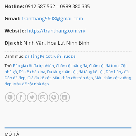
Hotline:
0912 587 562 – 0989 380 335
Gmail:
tranthang9608@gmail.com
Website:
https://tranthang.com.vn/
Địa chỉ:
Ninh Vân, Hoa Lư, Ninh Bình
Danh mục:
Đá Tảng Kê Cột
,
Kiến Trúc Đá
Thẻ:
Báo giá cột đá tự nhiên
,
Chân cột bằng đá
,
Chân cột đá tròn
,
Cột
nhà gỗ
,
Đá kê chân loa
,
Đá tảng chân cột
,
đá tảng kê cột
,
Đôn bằng đá
,
Đôn đá đẹp
,
Giá đá kê cột
,
Mẫu chân cột tròn đẹp
,
Mẫu chân cột vuông
đẹp
,
Mẫu đế cột nhà đẹp
MÔ TẢ