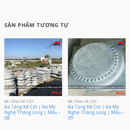
SẢN PHẨM TƯƠNG TỰ
ĐÁ TẢNG KÊ CỘT
ĐÁ TẢNG KÊ CỘT
Đá Tảng Kê Cột | Đá Mỹ
Đá Tảng Kê Cột | Đá Mỹ
Nghệ Thăng Long | Mẫu –
Nghệ Thăng Long | Mẫu –
08
09