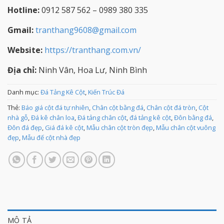
Hotline:
0912 587 562 – 0989 380 335
Gmail:
tranthang9608@gmail.com
Website:
https://tranthang.com.vn/
Địa chỉ:
Ninh Vân, Hoa Lư, Ninh Bình
Danh mục:
Đá Tảng Kê Cột
,
Kiến Trúc Đá
Thẻ:
Báo giá cột đá tự nhiên
,
Chân cột bằng đá
,
Chân cột đá tròn
,
Cột
nhà gỗ
,
Đá kê chân loa
,
Đá tảng chân cột
,
đá tảng kê cột
,
Đôn bằng đá
,
Đôn đá đẹp
,
Giá đá kê cột
,
Mẫu chân cột tròn đẹp
,
Mẫu chân cột vuông
đẹp
,
Mẫu đế cột nhà đẹp
MÔ TẢ