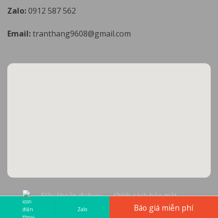
Zalo:
0912 587 562
Email:
tranthang9608@gmail.com
Điều khoản dịch vụ
Chính sách bảo mật
Báo giá miễn phí
Zalo
Copyright 2026 © Cơ sở Đá Mỹ Nghệ Thăng Long