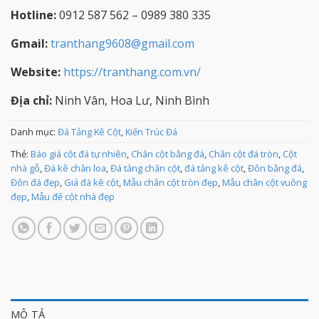
Hotline:
0912 587 562 – 0989 380 335
Gmail:
tranthang9608@gmail.com
Website:
https://tranthang.com.vn/
Địa chỉ:
Ninh Vân, Hoa Lư, Ninh Bình
Danh mục:
Đá Tảng Kê Cột
,
Kiến Trúc Đá
Thẻ:
Báo giá cột đá tự nhiên
,
Chân cột bằng đá
,
Chân cột đá tròn
,
Cột
nhà gỗ
,
Đá kê chân loa
,
Đá tảng chân cột
,
đá tảng kê cột
,
Đôn bằng đá
,
Đôn đá đẹp
,
Giá đá kê cột
,
Mẫu chân cột tròn đẹp
,
Mẫu chân cột vuông
đẹp
,
Mẫu đế cột nhà đẹp
MÔ TẢ