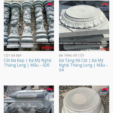
CỘT ĐÁ ĐẸP
ĐÁ TẢNG KÊ CỘT
Cột Đá Đẹp | Đá Mỹ Nghệ
Đá Tảng Kê Cột | Đá Mỹ
Thăng Long | Mẫu – 020
Nghệ Thăng Long | Mẫu –
04