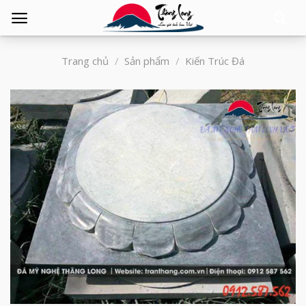
Tìm
kiếm:
Trang chủ
/
Sản phẩm
/
Kiến Trúc Đá