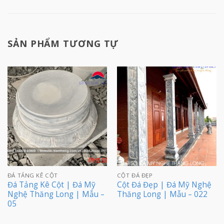
SẢN PHẨM TƯƠNG TỰ
ĐÁ TẢNG KÊ CỘT
CỘT ĐÁ ĐẸP
Đá Tảng Kê Cột | Đá Mỹ
Cột Đá Đẹp | Đá Mỹ Nghệ
Nghệ Thăng Long | Mẫu –
Thăng Long | Mẫu – 022
05