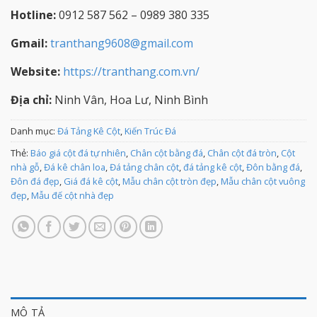
Hotline:
0912 587 562 – 0989 380 335
Gmail:
tranthang9608@gmail.com
Website:
https://tranthang.com.vn/
Địa chỉ:
Ninh Vân, Hoa Lư, Ninh Bình
Danh mục:
Đá Tảng Kê Cột
,
Kiến Trúc Đá
Thẻ:
Báo giá cột đá tự nhiên
,
Chân cột bằng đá
,
Chân cột đá tròn
,
Cột
nhà gỗ
,
Đá kê chân loa
,
Đá tảng chân cột
,
đá tảng kê cột
,
Đôn bằng đá
,
Đôn đá đẹp
,
Giá đá kê cột
,
Mẫu chân cột tròn đẹp
,
Mẫu chân cột vuông
đẹp
,
Mẫu đế cột nhà đẹp
MÔ TẢ