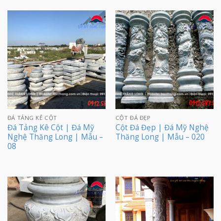
ĐÁ TẢNG KÊ CỘT
CỘT ĐÁ ĐẸP
Đá Tảng Kê Cột | Đá Mỹ
Cột Đá Đẹp | Đá Mỹ Nghệ
Nghệ Thăng Long | Mẫu –
Thăng Long | Mẫu – 020
08