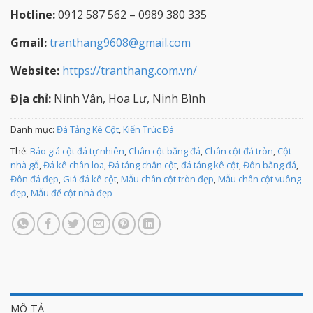
Hotline:
0912 587 562 – 0989 380 335
Gmail:
tranthang9608@gmail.com
Website:
https://tranthang.com.vn/
Địa chỉ:
Ninh Vân, Hoa Lư, Ninh Bình
Danh mục:
Đá Tảng Kê Cột
,
Kiến Trúc Đá
Thẻ:
Báo giá cột đá tự nhiên
,
Chân cột bằng đá
,
Chân cột đá tròn
,
Cột
nhà gỗ
,
Đá kê chân loa
,
Đá tảng chân cột
,
đá tảng kê cột
,
Đôn bằng đá
,
Đôn đá đẹp
,
Giá đá kê cột
,
Mẫu chân cột tròn đẹp
,
Mẫu chân cột vuông
đẹp
,
Mẫu đế cột nhà đẹp
MÔ TẢ