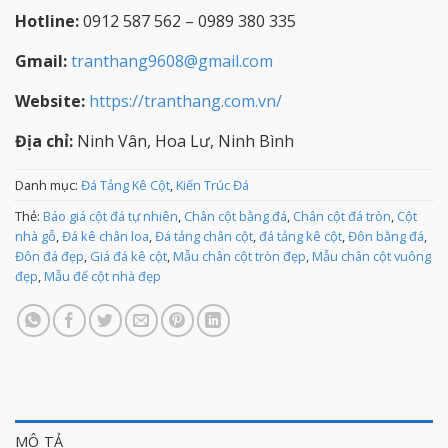
Hotline:
0912 587 562 – 0989 380 335
Gmail:
tranthang9608@gmail.com
Website:
https://tranthang.com.vn/
Địa chỉ:
Ninh Vân, Hoa Lư, Ninh Bình
Danh mục:
Đá Tảng Kê Cột
,
Kiến Trúc Đá
Thẻ:
Báo giá cột đá tự nhiên
,
Chân cột bằng đá
,
Chân cột đá tròn
,
Cột
nhà gỗ
,
Đá kê chân loa
,
Đá tảng chân cột
,
đá tảng kê cột
,
Đôn bằng đá
,
Đôn đá đẹp
,
Giá đá kê cột
,
Mẫu chân cột tròn đẹp
,
Mẫu chân cột vuông
đẹp
,
Mẫu đế cột nhà đẹp
MÔ TẢ