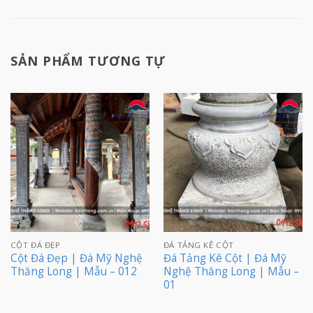
SẢN PHẨM TƯƠNG TỰ
CỘT ĐÁ ĐẸP
ĐÁ TẢNG KÊ CỘT
Cột Đá Đẹp | Đá Mỹ Nghệ
Đá Tảng Kê Cột | Đá Mỹ
Thăng Long | Mẫu – 012
Nghệ Thăng Long | Mẫu –
01