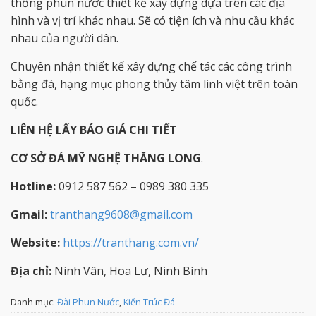
thống phun nước thiết kế xây dựng dựa trên các địa
hình và vị trí khác nhau. Sẽ có tiện ích và nhu cầu khác
nhau của người dân.
Chuyên nhận thiết kế xây dựng chế tác các công trình
bằng đá, hạng mục phong thủy tâm linh việt trên toàn
quốc.
LIÊN HỆ LẤY BÁO GIÁ CHI TIẾT
CƠ SỞ ĐÁ MỸ NGHỆ THĂNG LONG
.
Hotline:
0912 587 562 – 0989 380 335
Gmail:
tranthang9608@gmail.com
Website:
https://tranthang.com.vn/
Địa chỉ:
Ninh Vân, Hoa Lư, Ninh Bình
Danh mục:
Đài Phun Nước
,
Kiến Trúc Đá