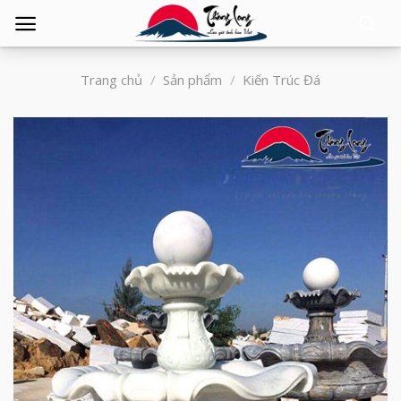
Tìm
kiếm:
Trang chủ
/
Sản phẩm
/
Kiến Trúc Đá