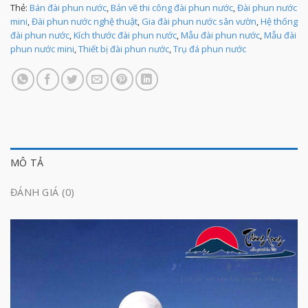
Thẻ:
Bán đài phun nước
,
Bản vẽ thi công đài phun nước
,
Đài phun nước
mini
,
Đài phun nước nghệ thuật
,
Gia đài phun nước sân vườn
,
Hệ thống
đài phun nước
,
Kích thước đài phun nước
,
Mẫu đài phun nước
,
Mẫu đài
phun nước mini
,
Thiết bị đài phun nước
,
Trụ đá phun nước
MÔ TẢ
ĐÁNH GIÁ (0)