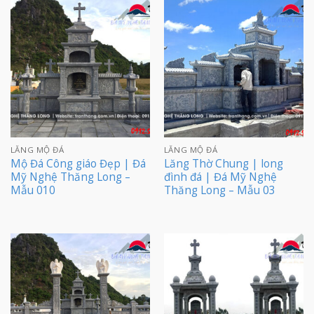
LĂNG MỘ ĐÁ
LĂNG MỘ ĐÁ
Mộ Đá Công giáo Đẹp | Đá
Lăng Thờ Chung | long
Mỹ Nghệ Thăng Long –
đình đá | Đá Mỹ Nghệ
Mẫu 010
Thăng Long – Mẫu 03