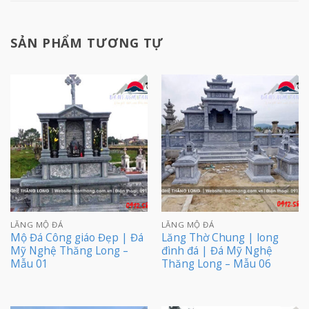
SẢN PHẨM TƯƠNG TỰ
LĂNG MỘ ĐÁ
LĂNG MỘ ĐÁ
Mộ Đá Công giáo Đẹp | Đá
Lăng Thờ Chung | long
Mỹ Nghệ Thăng Long –
đình đá | Đá Mỹ Nghệ
Mẫu 01
Thăng Long – Mẫu 06