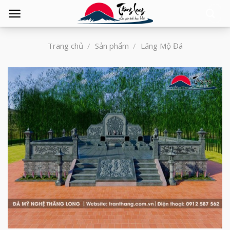
Tìm
kiếm:
Trang chủ
/
Sản phẩm
/
Lăng Mộ Đá