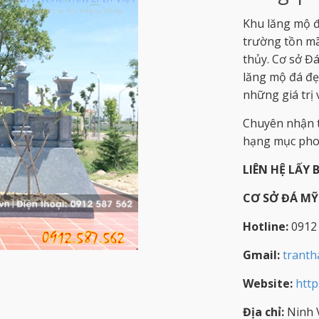
Khu lăng mộ đ
trường tồn mã
thủy. Cơ sở Đ
lăng mộ đá đẹ
những giá trị
Chuyên nhận t
hạng mục phon
LIÊN HỆ LẤY 
CƠ SỞ ĐÁ M
Hotline:
0912
Gmail:
trant
Website:
http
Địa chỉ:
Ninh V