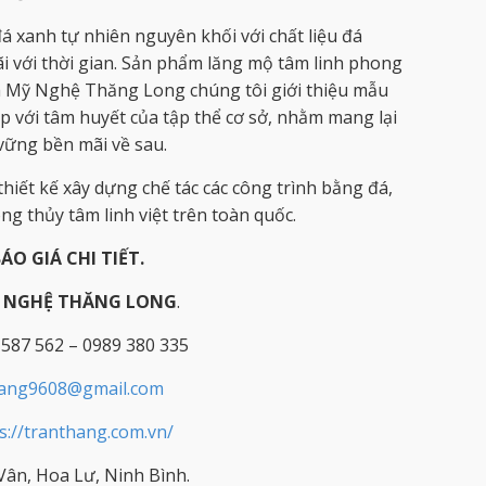
á xanh tự nhiên nguyên khối với chất liệu đá
i với thời gian. Sản phẩm lăng mộ tâm linh phong
á Mỹ Nghệ Thăng Long chúng tôi giới thiệu mẫu
p với tâm huyết của tập thể cơ sở, nhằm mang lại
 vững bền mãi về sau.
hiết kế xây dựng chế tác các công trình bằng đá,
g thủy tâm linh việt trên toàn quốc.
BÁO GIÁ CHI TIẾT.
Ỹ NGHỆ THĂNG LONG
.
 587 562 – 0989 380 335
hang9608@gmail.com
s://tranthang.com.vn/
ân, Hoa Lư, Ninh Bình.