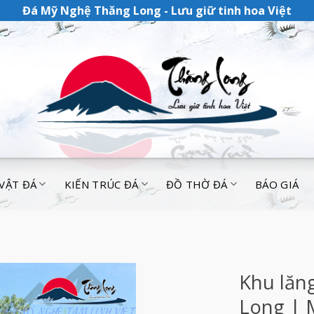
Đá Mỹ Nghệ Thăng Long - Lưu giữ tinh hoa Việt
 VẬT ĐÁ
KIẾN TRÚC ĐÁ
ĐỒ THỜ ĐÁ
BÁO GIÁ
Khu lăn
Long | 