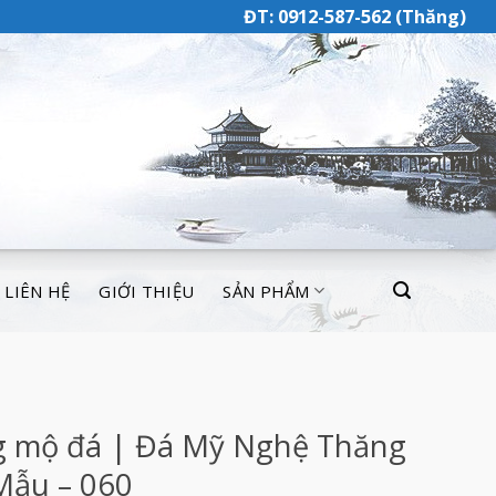
ĐT: 0912-587-562 (Thăng)
LIÊN HỆ
GIỚI THIỆU
SẢN PHẨM
g mộ đá | Đá Mỹ Nghệ Thăng
Mẫu – 060